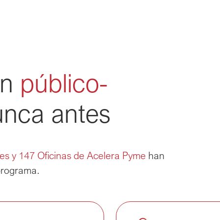
ón
público-
nca antes
res y 147 Oficinas de Acelera Pyme
han
 programa.