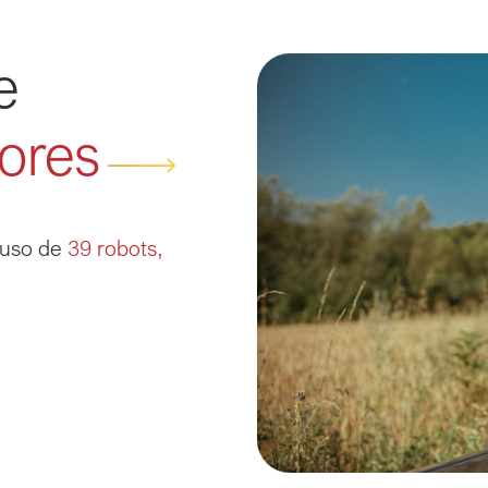
e
Imagen
ores
 uso de 
39 robots, 